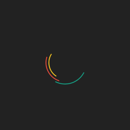
-
23:59
ert mit Heilix Blechle
penden zu Gunsten des Vereins Herzensengel e.V. wird